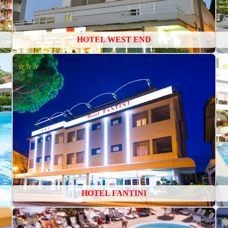
HOTEL WEST END
⭐⭐⭐
HOTEL FANTINI
⭐⭐⭐