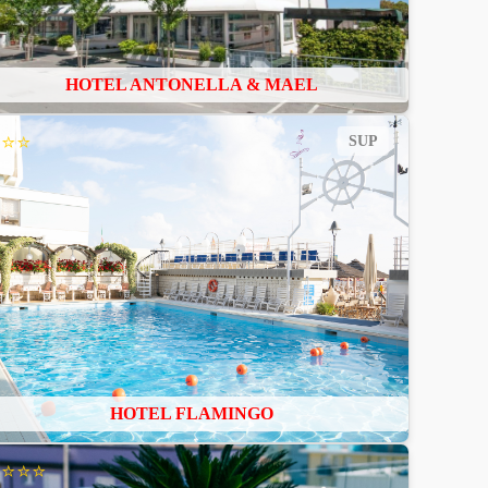
HOTEL ANTONELLA & MAEL
⭐⭐⭐
SUP
HOTEL FLAMINGO
⭐⭐⭐⭐