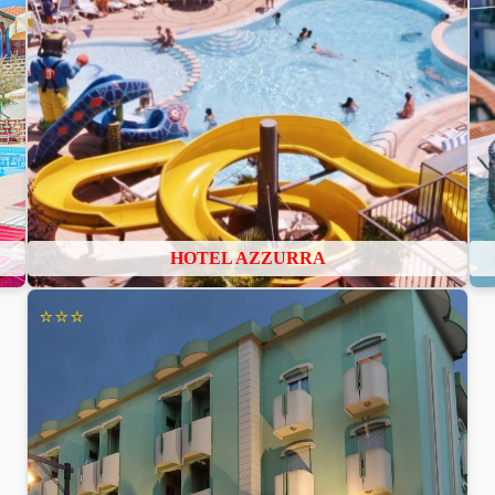
HOTEL AZZURRA
⭐⭐⭐